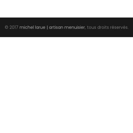
© 2017
michel larue | artisan menuisier
, tous droits réservés.