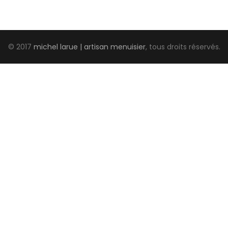
© 2017
michel larue | artisan menuisier
, tous droits réservés.